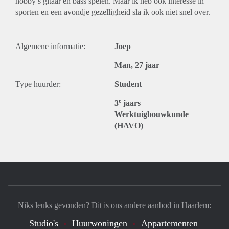
hobby’s gitaar en bass spelen. Maar ik heb ook interesse in
sporten en een avondje gezelligheid sla ik ook niet snel over.
Algemene informatie:
Joep
Man, 27 jaar
Type huurder:
Student
e
3
jaars
Werktuigbouwkunde
(HAVO)
Niks leuks gevonden? Dit is ons andere aanbod in Haarlem:
Studio's
Huurwoningen
Appartementen