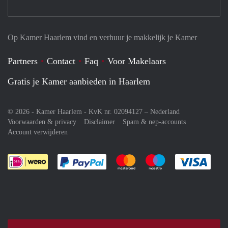
Op Kamer Haarlem vind en verhuur je makkelijk je Kamer
Partners
Contact
Faq
Voor Makelaars
Gratis je Kamer aanbieden in Haarlem
© 2026 - Kamer Haarlem - KvK nr. 02094127 –
Nederland
Voorwaarden & privacy
Disclaimer
Spam & nep-accounts
Account verwijderen
Je rekent gemakkelijk af met Paypal
Je rekent gemakkelijk af met M
Je rekent gemakkelij
Je re