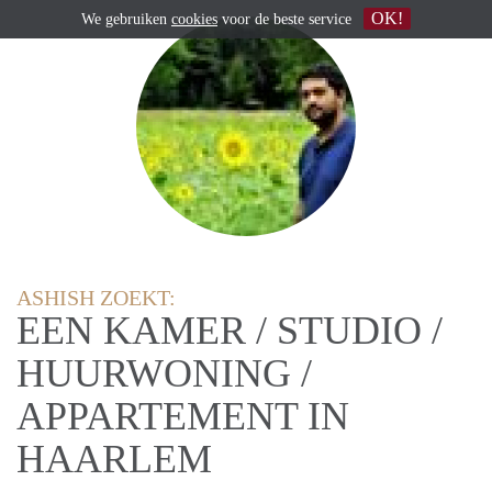
OK!
We gebruiken
cookies
voor de beste service
ASHISH ZOEKT:
EEN KAMER / STUDIO /
HUURWONING /
APPARTEMENT IN
HAARLEM