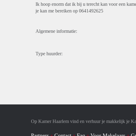
Ik hoop enorm dat ik bij u terecht kan voor een kame
je kan me bereiken op 0641492625
Algemene informatie:
Type huurder:
Op Kamer Haarlem vind en verhuur je makkelijk je K
Partners
Contact
Faq
Voor Makelaars
Gr