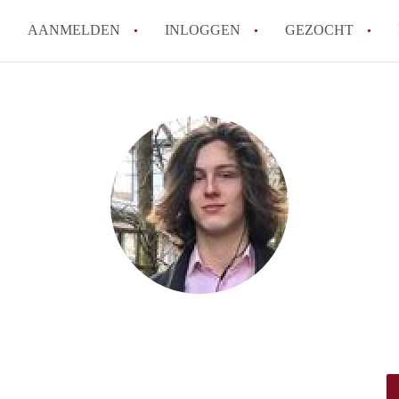
AANMELDEN
INLOGGEN
GEZOCHT
How to translate KamerHaarle
Wat is KamerHaarlem?
Wat is de privacyverklaring 
Berekent KamerHaarlem makela
Is KamerHaarlem verantwoorde
Haarlem?
Alle veelgestelde vragen