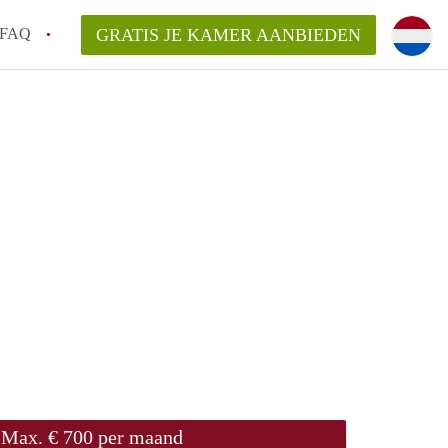
FAQ
GRATIS JE KAMER AANBIEDEN
m!
van KamerHaarlem?
arsvergoeding/bemiddelingsvergoeding?
lijk voor de aangeboden Kamer / Kamers in
Max. € 700 per maand