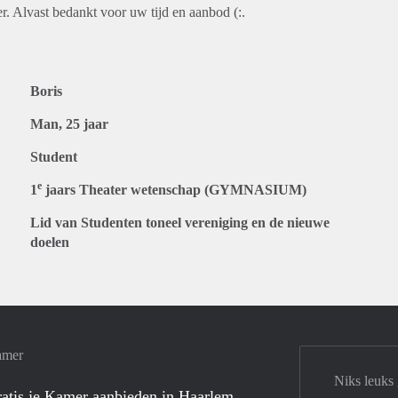
r. Alvast bedankt voor uw tijd en aanbod (:.
Boris
Man, 25 jaar
Student
e
1
jaars Theater wetenschap (GYMNASIUM)
Lid van Studenten toneel vereniging en de nieuwe
doelen
amer
Niks leuks
atis je Kamer aanbieden in Haarlem