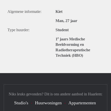
Algemene informatie:
Kiet
Man, 27 jaar
Type huurder:
Student
e
1
jaars Medische
Beeldvorming en
Radiotherapeutische
Techniek (HBO)
Niks leuks gevonden? Dit is ons andere aanbod in Haarlem:
Studio's
Huurwoningen
Appartementen