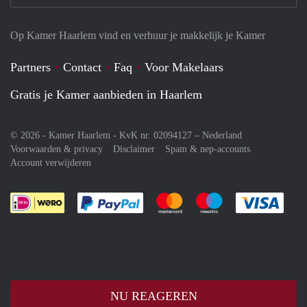
Op Kamer Haarlem vind en verhuur je makkelijk je Kamer
Partners
Contact
Faq
Voor Makelaars
Gratis je Kamer aanbieden in Haarlem
© 2026 - Kamer Haarlem - KvK nr. 02094127 –
Nederland
Voorwaarden & privacy
Disclaimer
Spam & nep-accounts
Account verwijderen
Je rekent gemakkelijk af met Paypal
Je rekent gemakkelijk af met M
Je rekent gemakkelij
Je re
NU REAGEREN