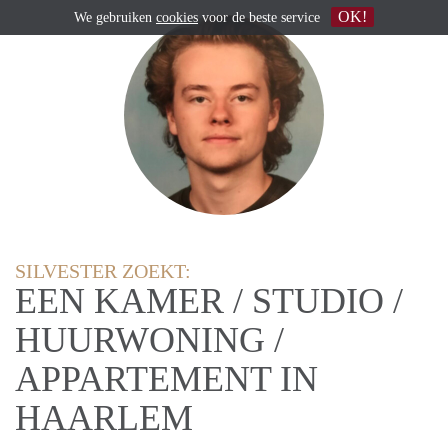
OK!
We gebruiken
cookies
voor de beste service
SILVESTER ZOEKT:
EEN KAMER / STUDIO /
HUURWONING /
APPARTEMENT IN
HAARLEM