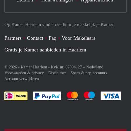
Op Kamer Haarlem vind en verhuur je makkelijk je Kamer
Partners
Contact
Faq
Voor Makelaars
Gratis je Kamer aanbieden in Haarlem
© 2026 - Kamer Haarlem - KvK nr. 02094127 –
Nederland
Voorwaarden & privacy
Disclaimer
Spam & nep-accounts
Account verwijderen
Je rekent gemakkelijk af met Paypal
Je rekent gemakkelijk af met M
Je rekent gemakkelij
Je re