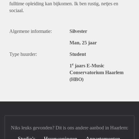
fulltime opleiding kan bijkomen. Ik ben rustig, netjes en
sociaal.
Algemene informatie:
Silvester
Man, 25 jaar
Type huurder:
Student
e
1
jaars E-Music
Conservatorium Haarlem
(HBO)
Niks leuks gevonden? Dit is ons andere aanbod in Haarlem:
Studio's
Huurwoningen
Appartementen