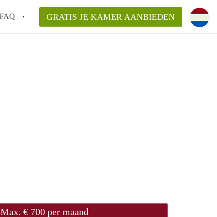
FAQ
GRATIS JE KAMER AANBIEDEN
m!
van KamerHaarlem?
arsvergoeding/bemiddelingsvergoeding?
lijk voor de aangeboden Kamer / Kamers in
Max. € 700 per maand