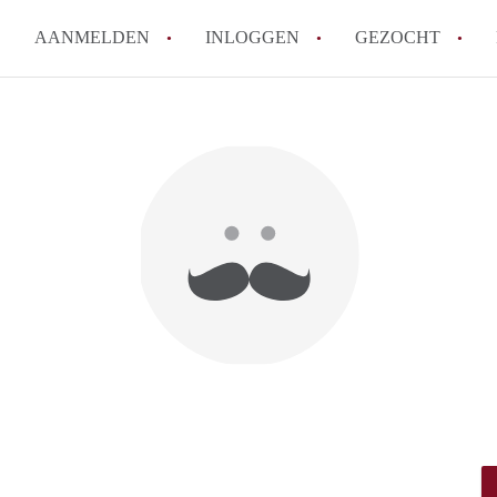
AANMELDEN
INLOGGEN
GEZOCHT
How to translate KamerHaarle
Wat is KamerHaarlem?
Wat is de privacyverklaring 
Berekent KamerHaarlem makela
Is KamerHaarlem verantwoorde
Haarlem?
Alle veelgestelde vragen