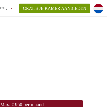
FAQ
GRATIS JE KAMER AANBIEDEN
m!
van KamerHaarlem?
arsvergoeding/bemiddelingsvergoeding?
lijk voor de aangeboden Kamer / Kamers in
Max. € 950 per maand