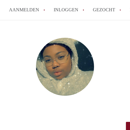
AANMELDEN
INLOGGEN
GEZOCHT
How to translate KamerHaarle
Wat is KamerHaarlem?
Wat is de privacyverklaring 
Berekent KamerHaarlem makela
Is KamerHaarlem verantwoorde
Haarlem?
Alle veelgestelde vragen