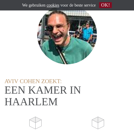
OK!
We gebruiken
cookies
voor de beste service
AVIV COHEN ZOEKT:
EEN KAMER IN
HAARLEM