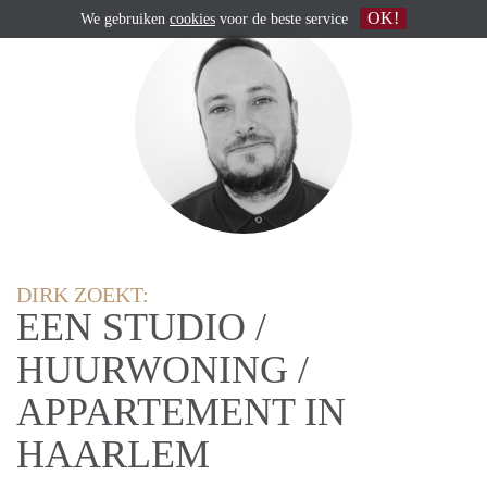
OK!
We gebruiken
cookies
voor de beste service
DIRK ZOEKT:
EEN STUDIO /
HUURWONING /
APPARTEMENT IN
HAARLEM