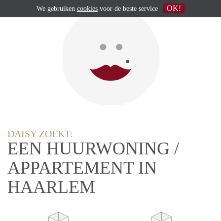
OK!
We gebruiken
cookies
voor de beste service
DAISY ZOEKT:
EEN HUURWONING /
APPARTEMENT IN
HAARLEM