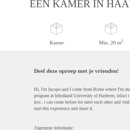
EEN KAMER IN HA
2
Kamer
Min. 20 m
Deel deze oproep met je vrienden!
Hi, I'm Jacopo and I come from Rome where I'm stud
program at Inholland University of Harleem, infact i
less . i can come before for meet each other and visi
start this experience and share it.
Algemene informatie: