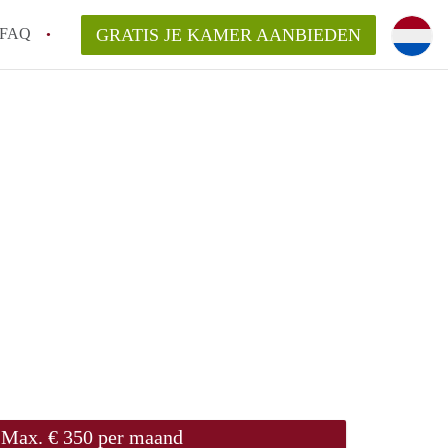
FAQ
GRATIS JE KAMER AANBIEDEN
m!
van KamerHaarlem?
arsvergoeding/bemiddelingsvergoeding?
lijk voor de aangeboden Kamer / Kamers in
Max. € 350 per maand