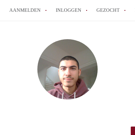
AANMELDEN
INLOGGEN
GEZOCHT
How to translate KamerHaarle
Wat is KamerHaarlem?
Wat is de privacyverklaring 
Berekent KamerHaarlem makela
Is KamerHaarlem verantwoorde
Haarlem?
Alle veelgestelde vragen