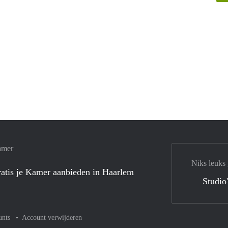
amer
Niks leuks
atis je Kamer aanbieden in Haarlem
Studio
unts
Account verwijderen