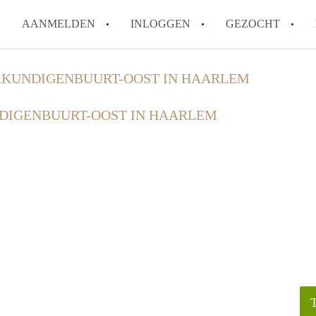
AANMELDEN
INLOGGEN
GEZOCHT
How to translate KamerHaarle
KUNDIGENBUURT-OOST IN HAARLEM
Wat is KamerHaarlem?
DIGENBUURT-OOST IN HAARLEM
Wat is de privacyverklaring 
Berekent KamerHaarlem makela
Is KamerHaarlem verantwoorde
Haarlem?
Alle veelgestelde vragen