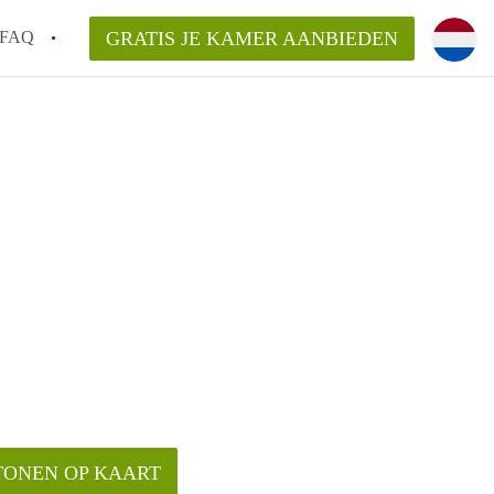
FAQ
GRATIS JE KAMER AANBIEDEN
m!
van KamerHaarlem?
arsvergoeding/bemiddelingsvergoeding?
lijk voor de aangeboden Kamer / Kamers in
TONEN OP KAART