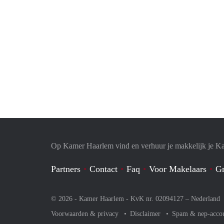
Op Kamer Haarlem vind en verhuur je makkelijk je K
Partners
Contact
Faq
Voor Makelaars
Gr
© 2026 - Kamer Haarlem - KvK nr. 02094127 –
Nederland
Voorwaarden & privacy
Disclaimer
Spam & nep-acco