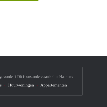
 gevonden? Dit is ons andere aanbod in Haarlem:
's
Huurwoningen
Appartementen