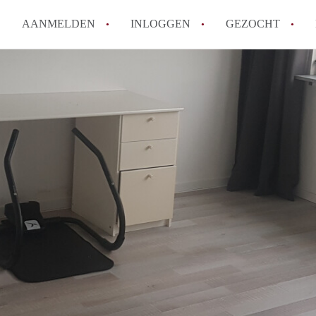
AANMELDEN
INLOGGEN
GEZOCHT
How to translate KamerHaarle
Wat is KamerHaarlem?
Wat is de privacyverklaring 
Berekent KamerHaarlem makela
Is KamerHaarlem verantwoorde
Haarlem?
Alle veelgestelde vragen