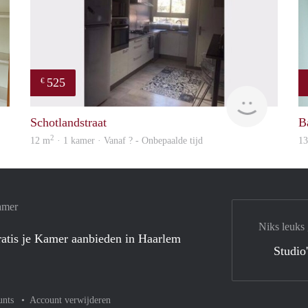
525
€
edward
finder
Schotlandstraat
B
2
12 m
· 1 kamer · Vanaf ? - Onbepaalde tijd
1
amer
Niks leuks
atis je Kamer aanbieden in Haarlem
Studio
unts
Account verwijderen