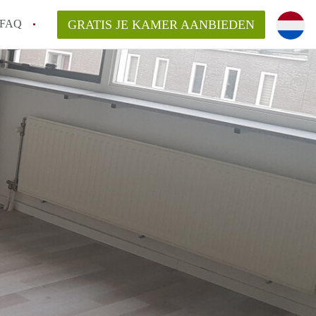
FAQ
GRATIS JE KAMER AANBIEDEN
m!
van KamerHaarlem?
arsvergoeding/bemiddelingsvergoeding?
lijk voor de aangeboden Kamer / Kamers in