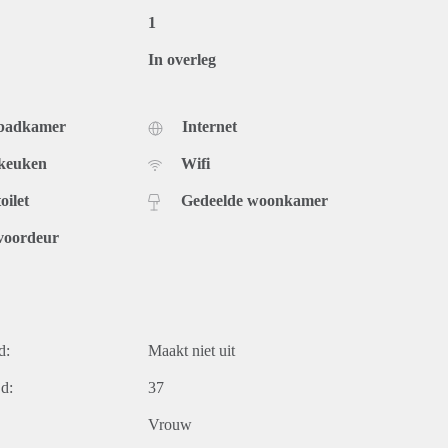
1
In overleg
 badkamer
Internet
 keuken
Wifi
oilet
Gedeelde woonkamer
voordeur
d:
Maakt niet uit
d:
37
Vrouw