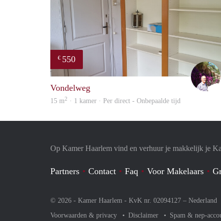
550
€
Vondelweg
2
15 m
· 1 kamer · Per direct - Onbepaalde tijd
Op Kamer Haarlem vind en verhuur je makkelijk je K
Partners
Contact
Faq
Voor Makelaars
Gr
© 2026 - Kamer Haarlem - KvK nr. 02094127 –
Nederland
Voorwaarden & privacy
Disclaimer
Spam & nep-acco