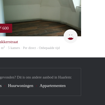
600
€
Yanlingpoon
akkerstraat
2
3 m
· 5 kamers · Per direct - Onbepaalde tijd
 gevonden? Dit is ons andere aanbod in Haarlem:
's
Huurwoningen
Appartementen