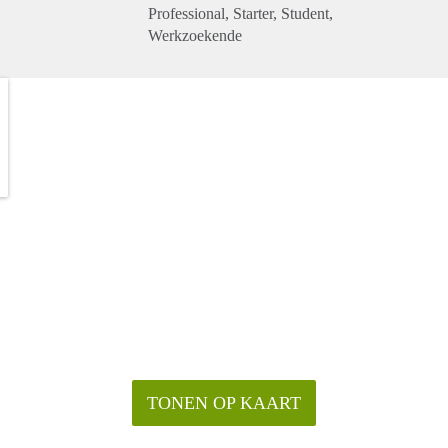
Professional
Starter
Student
Werkzoekende
TONEN OP KAART