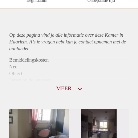
Begindatum
Onbepaalde tijd
Op deze pagina vind je alle informatie over deze Kamer in
Haarlem. Als je vragen hebt kun je contact opnemen met de
aanbieder.
Bemiddelingskosten
Nee
Object
Direct bij de eigenaar
Borg
MEER
490
Garantiestelling
Niet mogelijk
Huurtoeslag
Niet mogelijk
Inkomen eis
N.V.T.