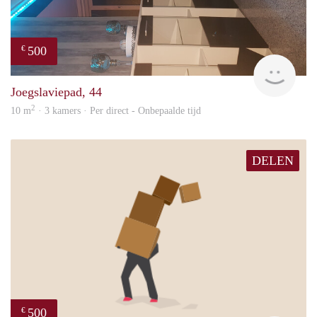
500
€
Sami
Joegslaviepad, 44
2
10 m
· 3 kamers · Per direct - Onbepaalde tijd
DELEN
500
€