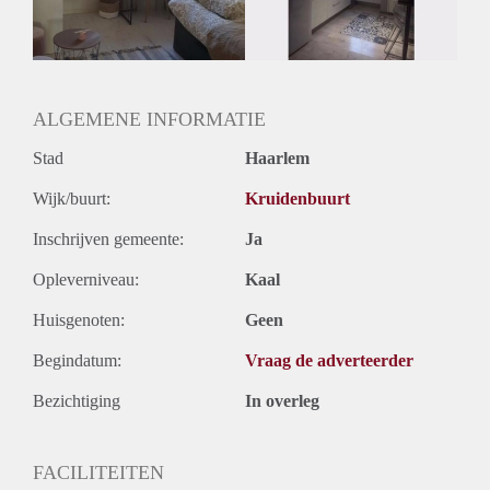
Huurtermijn
Onbepaalde termijn
Oplevering
Gestoffeerd
ALGEMENE INFORMATIE
Stad
Haarlem
Wijk/buurt:
Kruidenbuurt
Inschrijven gemeente:
Ja
Opleverniveau:
Kaal
Huisgenoten:
Geen
Begindatum:
Vraag de adverteerder
Bezichtiging
In overleg
FACILITEITEN