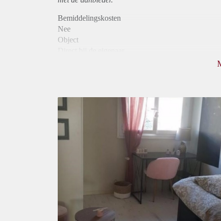
Bemiddelingskosten
Nee
Object
Direct bij de eigenaar
Borg
490
Garantiestelling
Niet mogelijk
Huurtoeslag
Niet mogelijk
Inkomen eis
N.V.T.
Huurtermijn
Onbepaalde termijn
Oplevering
Gestoffeerd