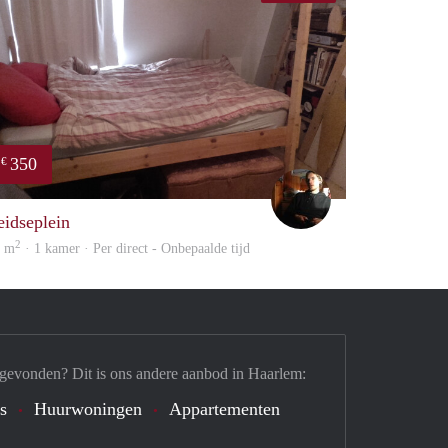
350
€
on
Sammy
eidseplein
2
5 m
· 1 kamer · Per direct - Onbepaalde tijd
 gevonden? Dit is ons andere aanbod in Haarlem:
's
Huurwoningen
Appartementen