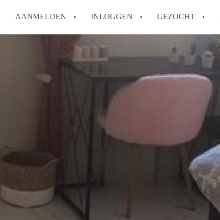
AANMELDEN
INLOGGEN
GEZOCHT
How to translate KamerHaarle
Wat is KamerHaarlem?
Wat is de privacyverklaring 
Berekent KamerHaarlem makela
Is KamerHaarlem verantwoorde
Haarlem?
Alle veelgestelde vragen