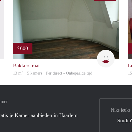
600
€
finder
Yanlingpo
Bakkerstraat
L
2
13 m
· 5 kamers · Per direct - Onbepaalde tijd
1
amer
Niks leuks
atis je Kamer aanbieden in Haarlem
Studio