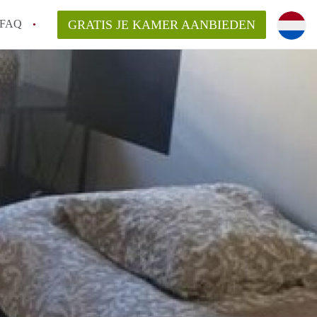
FAQ
GRATIS JE KAMER AANBIEDEN
m!
van KamerHaarlem?
arsvergoeding/bemiddelingsvergoeding?
lijk voor de aangeboden Kamer / Kamers in