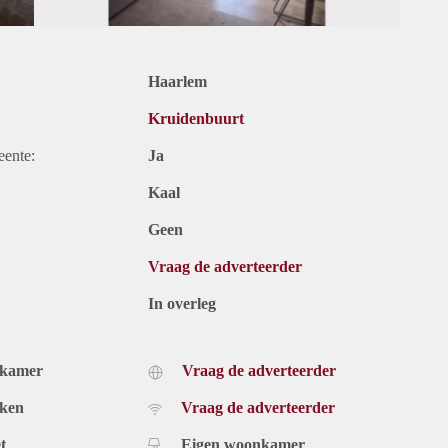
Haarlem
Kruidenbuurt
eente:
Ja
Kaal
Geen
Vraag de adverteerder
In overleg
dkamer
Vraag de adverteerder
uken
Vraag de adverteerder
t
Eigen woonkamer