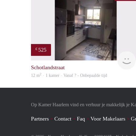
525
€
Schotlandstraat
2
12 m
· 1 kamer · Vanaf ? - Onbepaalde tijd
Op Kamer Haarlem vind en verhuur je makkelijk je K
Partners
Contact
Faq
Voor Makelaars
Gr