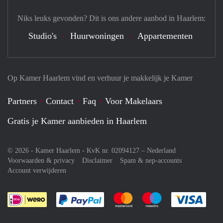
Niks leuks gevonden? Dit is ons andere aanbod in Haarlem:
Studio's
Huurwoningen
Appartementen
Op Kamer Haarlem vind en verhuur je makkelijk je Kamer
Partners
Contact
Faq
Voor Makelaars
Gratis je Kamer aanbieden in Haarlem
© 2026 - Kamer Haarlem - KvK nr. 02094127 –
Nederland
Voorwaarden & privacy
Disclaimer
Spam & nep-accounts
Account verwijderen
Je rekent gemakkelijk af met Paypal
Je rekent gemakkelijk af met M
Je rekent gemakkelij
Je re