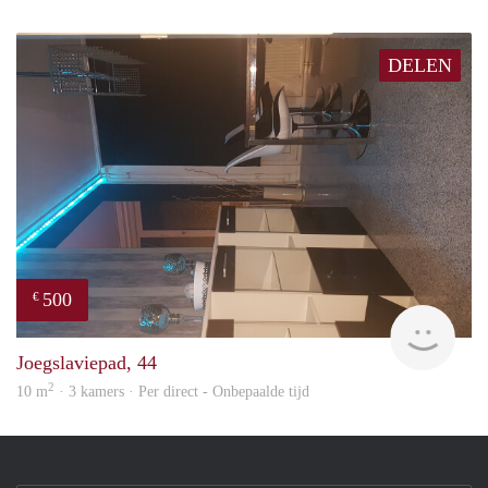
DELEN
500
€
Sami
Joegslaviepad, 44
2
10 m
· 3 kamers · Per direct - Onbepaalde tijd