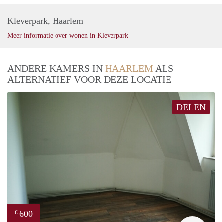
Kleverpark, Haarlem
Meer informatie over wonen in Kleverpark
ANDERE KAMERS IN
HAARLEM
ALS
ALTERNATIEF VOOR DEZE LOCATIE
DELEN
600
€
Yanl