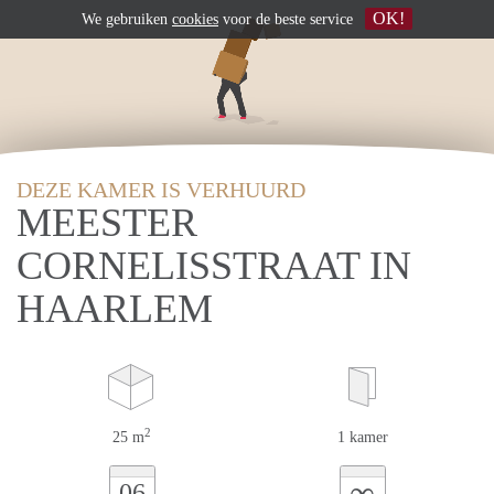
OK!
We gebruiken
cookies
voor de beste service
DEZE KAMER IS VERHUURD
MEESTER
CORNELISSTRAAT IN
HAARLEM
2
25 m
1 kamer
∞
06