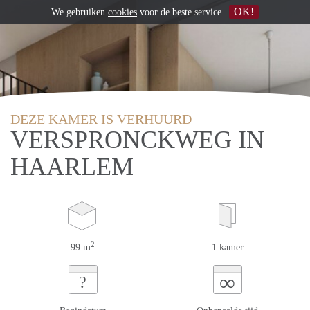
OK!
We gebruiken
cookies
voor de beste service
DEZE KAMER IS VERHUURD
VERSPRONCKWEG IN
HAARLEM
2
99 m
1 kamer
∞
?