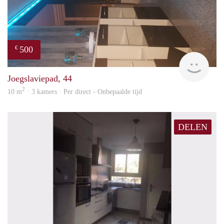
500
€
Sami
Joegslaviepad, 44
2
10 m
· 3 kamers · Per direct - Onbepaalde tijd
DELEN