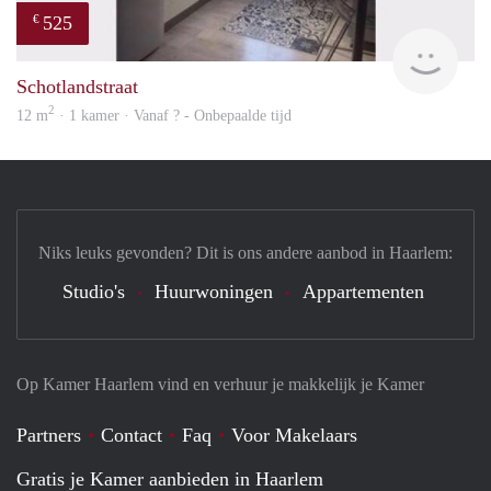
525
€
finde
Schotlandstraat
2
12 m
· 1 kamer · Vanaf ? - Onbepaalde tijd
Niks leuks gevonden? Dit is ons andere aanbod in Haarlem:
Studio's
Huurwoningen
Appartementen
Op Kamer Haarlem vind en verhuur je makkelijk je Kamer
Partners
Contact
Faq
Voor Makelaars
Gratis je Kamer aanbieden in Haarlem