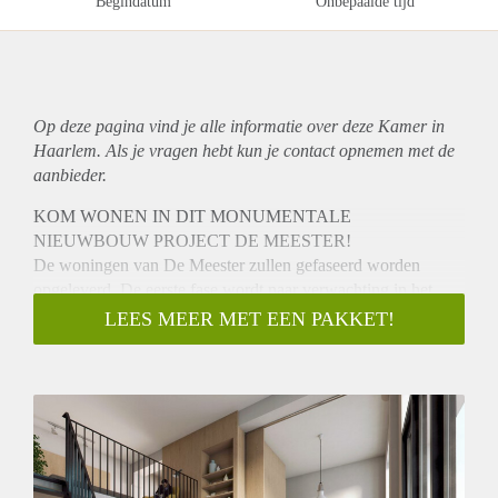
Begindatum
Onbepaalde tijd
Op deze pagina vind je alle informatie over deze Kamer in
Haarlem. Als je vragen hebt kun je contact opnemen met de
aanbieder.
KOM WONEN IN DIT MONUMENTALE
NIEUWBOUW PROJECT DE MEESTER!
De woningen van De Meester zullen gefaseerd worden
opgeleverd. De eerste fase wordt naar verwachting in het
eerste kwartaal van 2022 opgeleverd.
LEES MEER MET EEN PAKKET!
Uiterlijk 6 weken voor oplevering zullen wij de definitieve
datum kenbaar maken.
Informatie hier aangegeven betreft indicaties. Voor exacte
informatie met betrekking tot maten, ligging, buitenruimtes
ezv verwijzen wij u naar de website hurenindemeester.nl
Wonen in De Meester betekent: wonen in een schitterend
monumentaal gebouw in de Kleverparkbuurt in Haarlem. Het