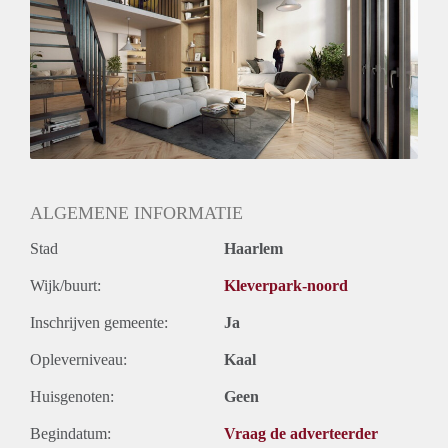
Geïnteresseerd? U kunt zich via de project website van De
Meester (https://hurenindemeester.nl/) vanaf 22 september
2021 tot 6 oktober 2021 inschrijven.
ALGEMENE INFORMATIE
Stad
Haarlem
Wijk/buurt:
Kleverpark-noord
Inschrijven gemeente:
Ja
Opleverniveau:
Kaal
Huisgenoten:
Geen
Begindatum:
Vraag de adverteerder