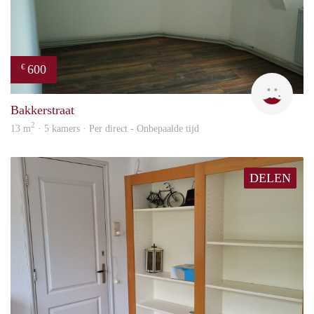
600
€
Yanl
Bakkerstraat
2
13 m
· 5 kamers · Per direct - Onbepaalde tijd
DELEN