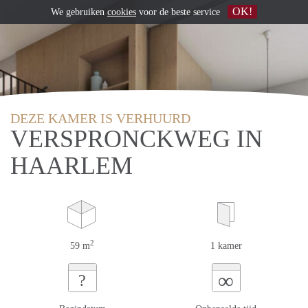
OK!
We gebruiken
cookies
voor de beste service
DEZE KAMER IS VERHUURD
VERSPRONCKWEG IN
HAARLEM
2
59 m
1 kamer
∞
?