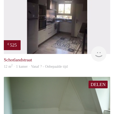
525
€
finde
Schotlandstraat
2
12 m
· 1 kamer · Vanaf ? - Onbepaalde tijd
DELEN