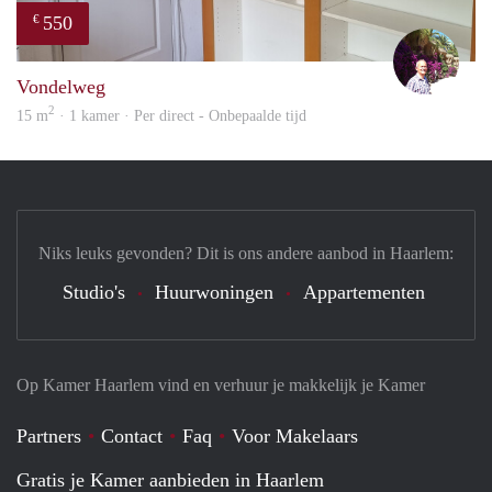
550
€
edwa
Vondelweg
2
15 m
· 1 kamer · Per direct - Onbepaalde tijd
Niks leuks gevonden? Dit is ons andere aanbod in Haarlem:
Studio's
Huurwoningen
Appartementen
Op Kamer Haarlem vind en verhuur je makkelijk je Kamer
Partners
Contact
Faq
Voor Makelaars
Gratis je Kamer aanbieden in Haarlem