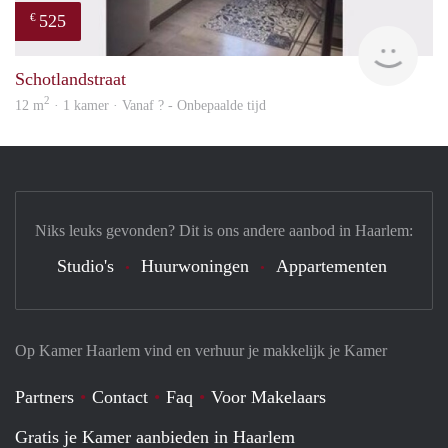
525
€
finde
Schotlandstraat
2
12 m
· 1 kamer · Vanaf ? - Onbepaalde tijd
Niks leuks gevonden? Dit is ons andere aanbod in Haarlem:
Studio's
Huurwoningen
Appartementen
Op Kamer Haarlem vind en verhuur je makkelijk je Kamer
Partners
Contact
Faq
Voor Makelaars
Gratis je Kamer aanbieden in Haarlem