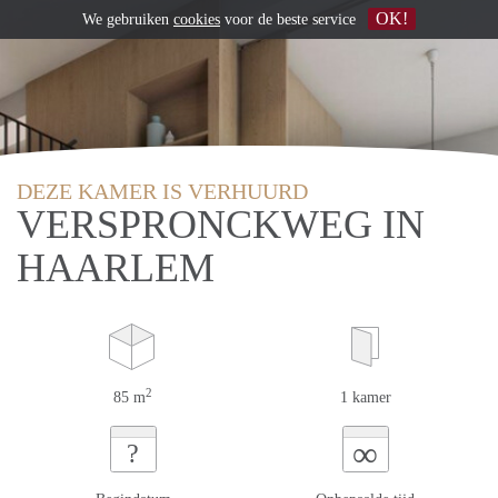
OK!
We gebruiken
cookies
voor de beste service
DEZE KAMER IS VERHUURD
VERSPRONCKWEG IN
HAARLEM
2
85 m
1 kamer
∞
?