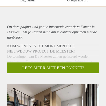
Begindatum
Onbepaalde tijd
Op deze pagina vind je alle informatie over deze Kamer in
Haarlem. Als je vragen hebt kun je contact opnemen met de
aanbieder.
KOM WONEN IN DIT MONUMENTALE
NIEUWBOUW PROJECT DE MEESTER!
De woningen van De Meester zullen gefaseerd worden
opgeleverd. De eerste fase wordt naar verwachting in het
eerste kwartaal van 2022 opgeleverd.
LEES MEER MET EEN PAKKET!
Uiterlijk 6 weken voor oplevering zullen wij de definitieve
datum kenbaar maken.
Informatie hier aangegeven betreft indicaties. Voor exacte
informatie met betrekking tot maten, ligging, buitenruimtes
ezv verwijzen wij u naar de website hurenindemeester.nl
Wonen in De Meester betekent: wonen in een schitterend
monumentaal gebouw in de Kleverparkbuurt in Haarlem. Het