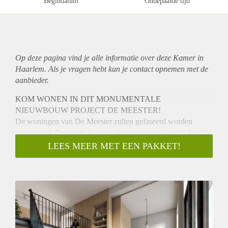
Begindatum
Onbepaalde tijd
Op deze pagina vind je alle informatie over deze Kamer in
Haarlem. Als je vragen hebt kun je contact opnemen met de
aanbieder.
KOM WONEN IN DIT MONUMENTALE
NIEUWBOUW PROJECT DE MEESTER!
De woningen van De Meester zullen gefaseerd worden
opgeleverd. De eerste fase wordt naar verwachting in het
eerste kwartaal van 2022 opgeleverd.
LEES MEER MET EEN PAKKET!
Uiterlijk 6 weken voor oplevering zullen wij de definitieve
datum kenbaar maken.
Informatie hier aangegeven betreft indicaties. Voor exacte
informatie met betrekking tot maten, ligging, buitenruimtes
ezv verwijzen wij u naar de website hurenindemeester.nl
Wonen in De Meester betekent: wonen in een schitterend
monumentaal gebouw in de Kleverparkbuurt in Haarlem. Het