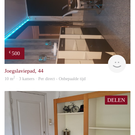
500
€
Sami
Joegslaviepad, 44
2
10 m
· 3 kamers · Per direct - Onbepaalde tijd
DELEN