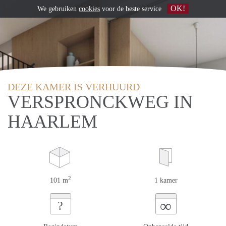
OK!
We gebruiken
cookies
voor de beste service
DEZE KAMER IS VERHUURD
VERSPRONCKWEG IN
HAARLEM
2
101 m
1 kamer
∞
?