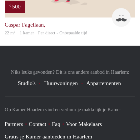
500
€
Robe
Caspar Fagellaan,
2
22 m
· 1 kamer · Per direct - Onbepaalde tijd
Niks leuks gevonden? Dit is ons andere aanbod in Haarlem:
Studio's
Huurwoningen
Appartementen
Op Kamer Haarlem vind en verhuur je makkelijk je Kamer
Partners
Contact
Faq
Voor Makelaars
Gratis je Kamer aanbieden in Haarlem