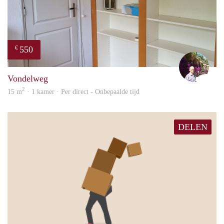
550
€
edwa
Vondelweg
2
15 m
· 1 kamer · Per direct - Onbepaalde tijd
DELEN