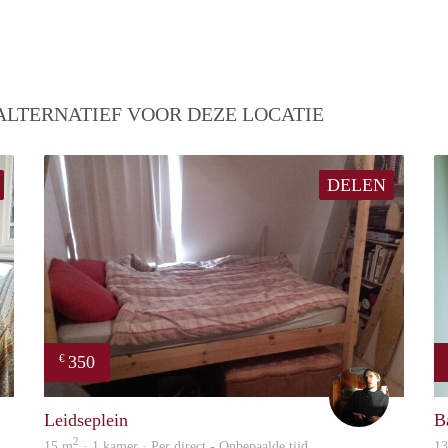
ALTERNATIEF VOOR DEZE LOCATIE
DELEN
350
€
Barbara
Sammy
Leidseplein
B
2
15 m
· 1 kamer · Per direct - Onbepaalde tijd
1