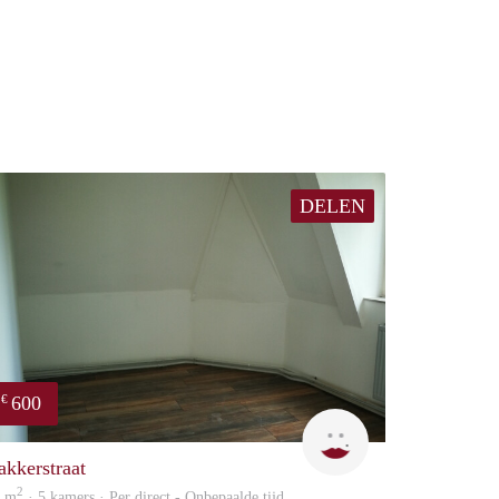
DELEN
600
€
Yanlingpoon
akkerstraat
2
3 m
· 5 kamers · Per direct - Onbepaalde tijd