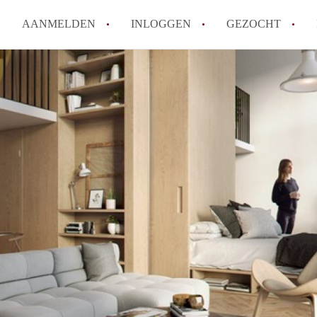
AANMELDEN
INLOGGEN
GEZOCHT
How to translate KamerHaarle
Wat is KamerHaarlem?
Wat is de privacyverklaring 
Berekent KamerHaarlem makela
Is KamerHaarlem verantwoorde
Haarlem?
Alle veelgestelde vragen