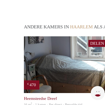
ANDERE KAMERS IN
HAARLEM
ALS 
DELEN
470
€
Heemsteedse Dreef
2
16 m
· 1 kamer · Per direct - Bepaalde tijd