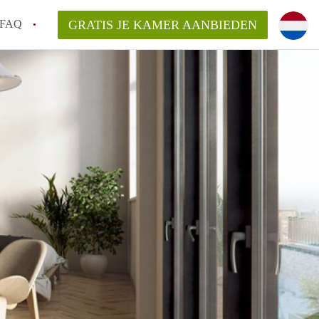
FAQ
GRATIS JE KAMER AANBIEDEN
m!
van KamerHaarlem?
arsvergoeding/bemiddelingsvergoeding?
lijk voor de aangeboden Kamer / Kamers in