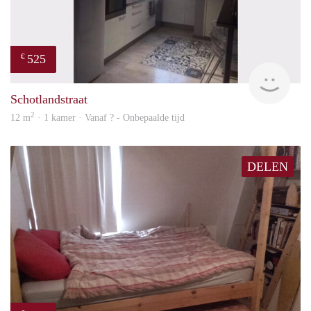
525
€
finde
Schotlandstraat
2
12 m
· 1 kamer · Vanaf ? - Onbepaalde tijd
DELEN