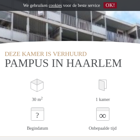
OK!
We gebruiken
cookies
voor de beste service
DEZE KAMER IS VERHUURD
PAMPUS IN HAARLEM
2
30 m
1 kamer
∞
?
Begindatum
Onbepaalde tijd