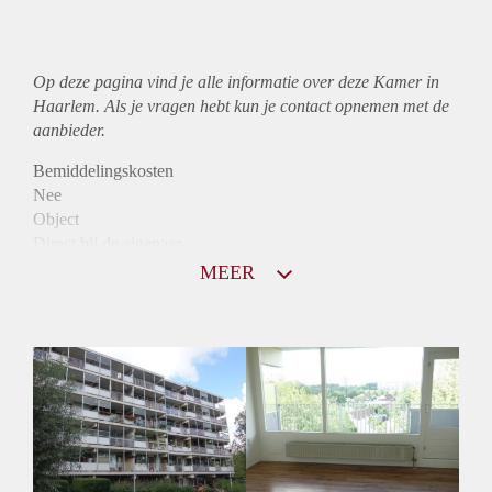
Op deze pagina vind je alle informatie over deze Kamer in
Haarlem. Als je vragen hebt kun je contact opnemen met de
aanbieder.
Bemiddelingskosten
Nee
Object
Direct bij de eigenaar
Borg
MEER
790
Garantiestelling
Niet mogelijk
Huurtoeslag
Mogelijk
Inkomen eis
N.V.T.
Huurtermijn
Onbepaalde termijn