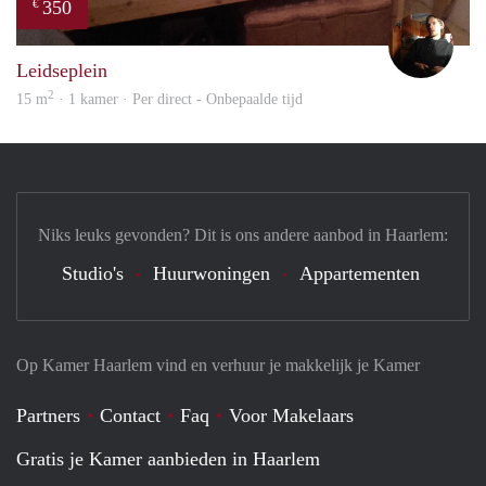
350
€
Sam
Leidseplein
2
15 m
· 1 kamer · Per direct - Onbepaalde tijd
Niks leuks gevonden? Dit is ons andere aanbod in Haarlem:
Studio's
Huurwoningen
Appartementen
Op Kamer Haarlem vind en verhuur je makkelijk je Kamer
Partners
Contact
Faq
Voor Makelaars
Gratis je Kamer aanbieden in Haarlem