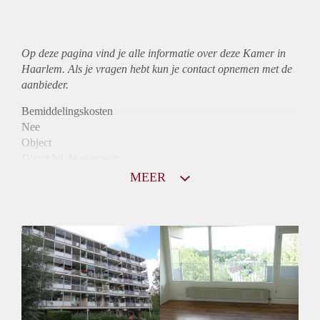
Op deze pagina vind je alle informatie over deze Kamer in
Haarlem. Als je vragen hebt kun je contact opnemen met de
aanbieder.
Bemiddelingskosten
Nee
Object
Direct bij de eigenaar
Borg
MEER
790
Garantiestelling
Niet mogelijk
Huurtoeslag
Mogelijk
Inkomen eis
N.V.T.
Huurtermijn
Onbepaalde termijn