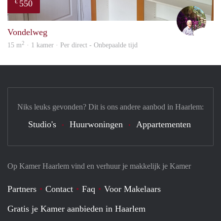
550
€
edwa
Vondelweg
2
15 m
· 1 kamer · Per direct - Onbepaalde tijd
Niks leuks gevonden? Dit is ons andere aanbod in Haarlem:
Studio's
Huurwoningen
Appartementen
Op Kamer Haarlem vind en verhuur je makkelijk je Kamer
Partners
Contact
Faq
Voor Makelaars
Gratis je Kamer aanbieden in Haarlem