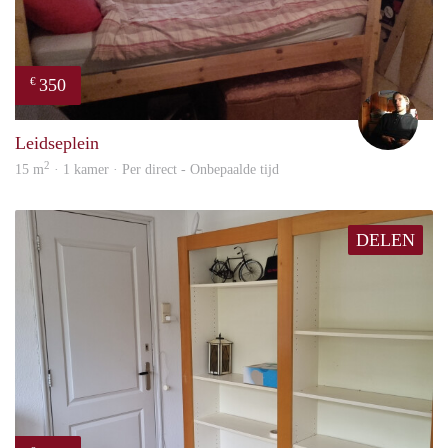
350
€
Sam
Leidseplein
2
15 m
· 1 kamer · Per direct - Onbepaalde tijd
DELEN