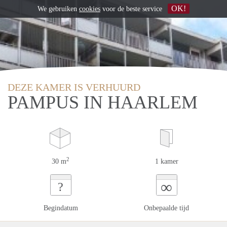
OK!
We gebruiken
cookies
voor de beste service
DEZE KAMER IS VERHUURD
PAMPUS IN HAARLEM
2
30 m
1 kamer
∞
?
Begindatum
Onbepaalde tijd