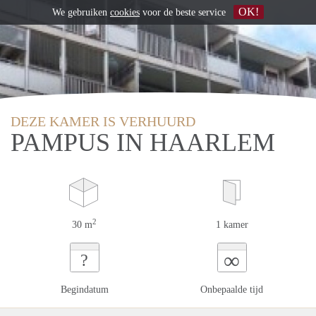
OK!
We gebruiken
cookies
voor de beste service
DEZE KAMER IS VERHUURD
PAMPUS IN HAARLEM
2
30 m
1 kamer
∞
?
Begindatum
Onbepaalde tijd