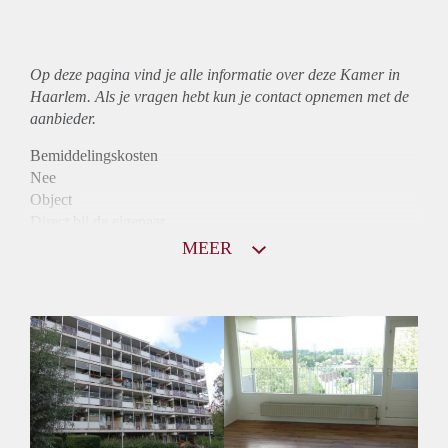
Op deze pagina vind je alle informatie over deze Kamer in
Haarlem. Als je vragen hebt kun je contact opnemen met de
aanbieder.
Bemiddelingskosten
Nee
Object
Direct bij de eigenaar
Borg
MEER
790
Garantiestelling
Niet mogelijk
Huurtoeslag
Mogelijk
Inkomen eis
N.V.T.
Huurtermijn
Onbepaalde termijn