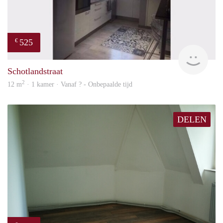
525
€
finde
Schotlandstraat
2
12 m
· 1 kamer · Vanaf ? - Onbepaalde tijd
DELEN