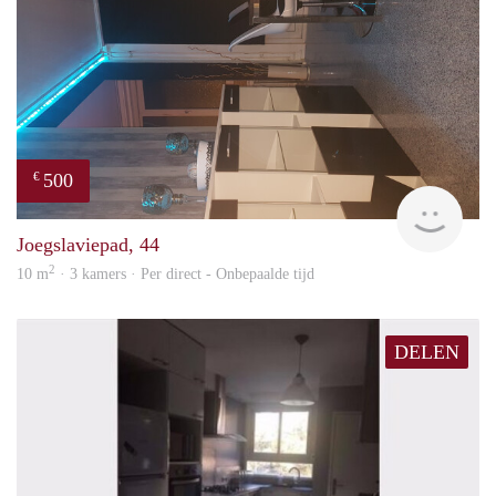
500
€
Sami
Joegslaviepad, 44
2
10 m
· 3 kamers · Per direct - Onbepaalde tijd
DELEN