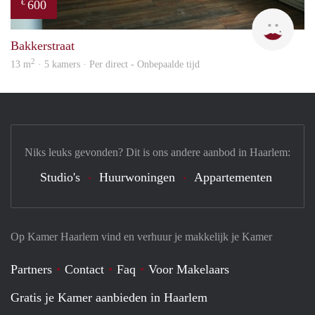
600
€
Yanl
Bakkerstraat
2
13 m
· 5 kamers · Per direct - Onbepaalde tijd
Niks leuks gevonden? Dit is ons andere aanbod in Haarlem:
Studio's
Huurwoningen
Appartementen
Op Kamer Haarlem vind en verhuur je makkelijk je Kamer
Partners
Contact
Faq
Voor Makelaars
Gratis je Kamer aanbieden in Haarlem