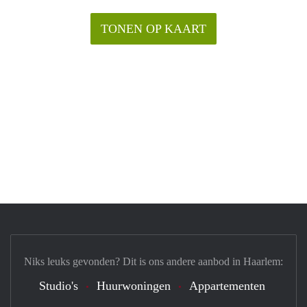
TONEN OP KAART
Niks leuks gevonden? Dit is ons andere aanbod in Haarlem:
Studio's
Huurwoningen
Appartementen