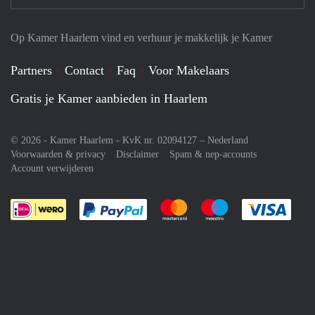
Op Kamer Haarlem vind en verhuur je makkelijk je Kamer
Partners
Contact
Faq
Voor Makelaars
Gratis je Kamer aanbieden in Haarlem
© 2026 - Kamer Haarlem - KvK nr. 02094127 –
Nederland
Voorwaarden & privacy
Disclaimer
Spam & nep-accounts
Account verwijderen
Je rekent gemakkelijk af met Paypal
Je rekent gemakkelijk af met M
Je rekent gemakkelij
Je re