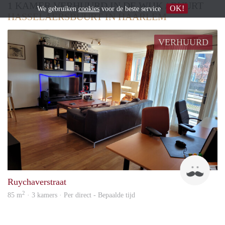
1 KAMER VERHUURD IN DE WIJK / BUURT
OK!
We gebruiken
cookies
voor de beste service
HASSELAERSBUURT IN HAARLEM
VERHUURD
Denn
Ruychaverstraat
2
85 m
· 3 kamers · Per direct - Bepaalde tijd