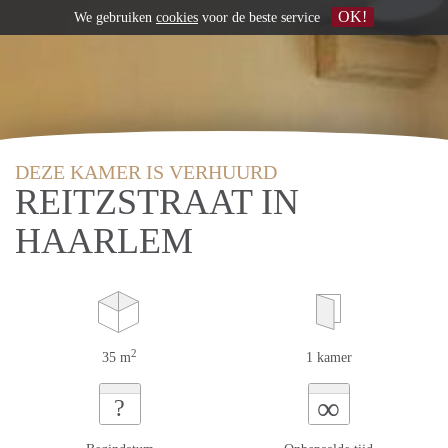
OK!
We gebruiken
cookies
voor de beste service
DEZE KAMER IS VERHUURD
REITZSTRAAT IN
HAARLEM
2
35 m
1 kamer
∞
?