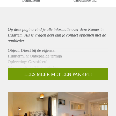
Begindatum
Onbepaalde tijd
Op deze pagina vind je alle informatie over deze Kamer in
Haarlem. Als je vragen hebt kun je contact opnemen met de
aanbieder.
Object: Direct bij de eigenaar
Huurtermijn: Onbepaalde termijn
Oplevering: Gestoffeerd
Inkomen eis: Ja 2,9 x bruto huur
Garantiestelling mogelijk: Ja
LEES MEER MET EEN PAKKET!
Borg: 1 maand
Bemiddeling kosten: Nee
Internet: Ja
Gedeelde keuken: Nee
Gedeelde Douche: Nee
Gedeelde woonkamer: Nee
Huisgenoten: Nee