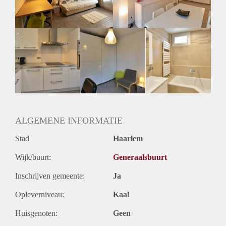
Geslacht huisgenoten: N.v.t.
ALGEMENE INFORMATIE
Stad
Haarlem
Wijk/buurt:
Generaalsbuurt
Inschrijven gemeente:
Ja
Opleverniveau:
Kaal
Huisgenoten:
Geen