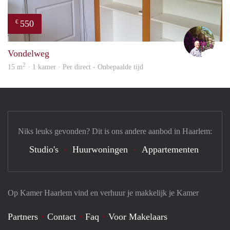
550
€
edwa
Vondelweg
2
15 m
· 1 kamer · Per direct - Onbepaalde tijd
Niks leuks gevonden? Dit is ons andere aanbod in Haarlem:
Studio's
Huurwoningen
Appartementen
Op Kamer Haarlem vind en verhuur je makkelijk je Kamer
Partners
Contact
Faq
Voor Makelaars