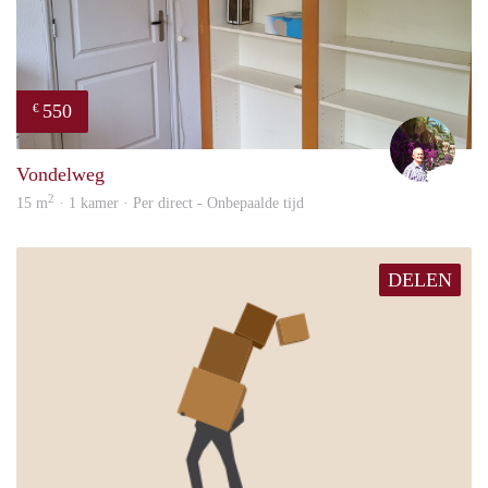
550
€
edwa
Vondelweg
2
15 m
· 1 kamer · Per direct - Onbepaalde tijd
DELEN