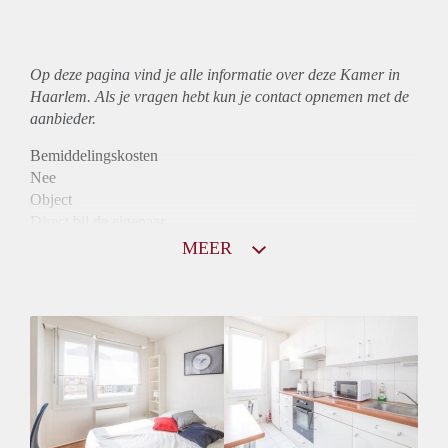
Op deze pagina vind je alle informatie over deze Kamer in
Haarlem. Als je vragen hebt kun je contact opnemen met de
aanbieder.
Bemiddelingskosten
Nee
Object
Direct bij de eigenaar
Borg
MEER
340
Garantiestelling
Niet mogelijk
Huurtoeslag
Niet mogelijk
Inkomen eis
N.V.T.
Huurtermijn
Onbepaalde termijn