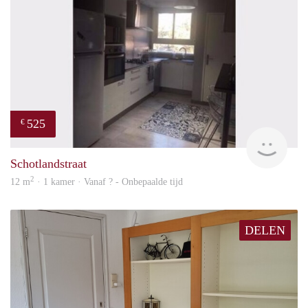
525
€
finde
Schotlandstraat
2
12 m
· 1 kamer · Vanaf ? - Onbepaalde tijd
DELEN