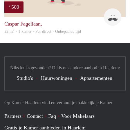
500
€
Robe
Caspar Fagellaan,
2
22 m
· 1 kamer · Per direct - Onbepaalde tijd
Niks leuks gevonden? Dit is ons andere aanbod in Haarlem:
Studio's
Huurwoningen
Appartementen
Op Kamer Haarlem vind en verhuur je makkelijk je Kamer
Partners
Contact
Faq
Voor Makelaars
Gratis je Kamer aanbieden in Haarlem