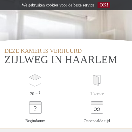
OK!
We gebruiken
cookies
voor de beste service
DEZE KAMER IS VERHUURD
ZIJLWEG IN HAARLEM
2
20 m
1 kamer
∞
?
Begindatum
Onbepaalde tijd