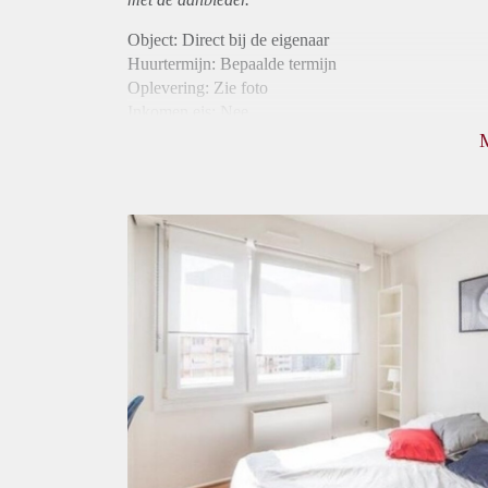
Object: Direct bij de eigenaar
Huurtermijn: Bepaalde termijn
Oplevering: Zie foto
Inkomen eis: Nee
Borg: 1 maand
Bemiddeling kosten: Nee
Internet: Ja
Gedeelde keuken: Ja
Gedeelde Douche: Ja
Gedeelde woonkamer: Ja
Huisgenoten: Ja
Geslacht huisgenoten: Gemengd