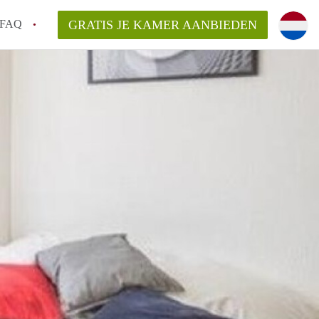
FAQ
GRATIS JE KAMER AANBIEDEN
m!
van KamerHaarlem?
arsvergoeding/bemiddelingsvergoeding?
lijk voor de aangeboden Kamer / Kamers in