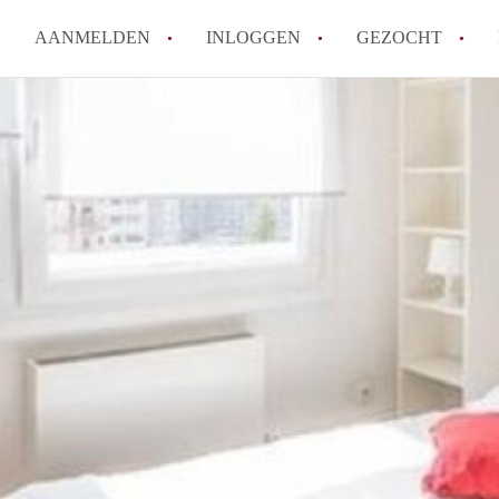
AANMELDEN
INLOGGEN
GEZOCHT
How to translate KamerHaarle
Wat is KamerHaarlem?
Wat is de privacyverklaring 
Berekent KamerHaarlem makela
Is KamerHaarlem verantwoorde
Haarlem?
Alle veelgestelde vragen