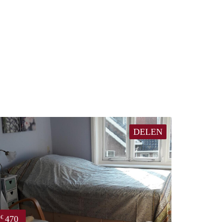
DELEN
470
€