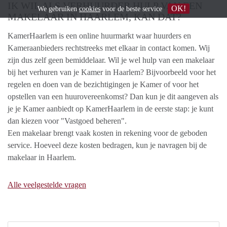
IK WIL ALS VERHUURDER HULP VAN EEN
OK!
We gebruiken
cookies
voor de beste service
MAKELAAR IN HAARLEM, KAN DAT?
KamerHaarlem is een online huurmarkt waar huurders en
Kameraanbieders rechtstreeks met elkaar in contact komen. Wij
zijn dus zelf geen bemiddelaar. Wil je wel hulp van een makelaar
bij het verhuren van je Kamer in Haarlem? Bijvoorbeeld voor het
regelen en doen van de bezichtigingen je Kamer of voor het
opstellen van een huurovereenkomst? Dan kun je dit aangeven als
je je Kamer aanbiedt op KamerHaarlem in de eerste stap: je kunt
dan kiezen voor "Vastgoed beheren".
Een makelaar brengt vaak kosten in rekening voor de geboden
service. Hoeveel deze kosten bedragen, kun je navragen bij de
makelaar in Haarlem.
Alle veelgestelde vragen