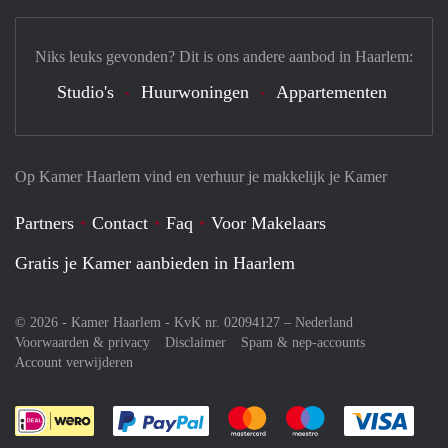
Niks leuks gevonden? Dit is ons andere aanbod in Haarlem:
Studio's
Huurwoningen
Appartementen
Op Kamer Haarlem vind en verhuur je makkelijk je Kamer
Partners
Contact
Faq
Voor Makelaars
Gratis je Kamer aanbieden in Haarlem
© 2026 - Kamer Haarlem - KvK nr. 02094127 –
Nederland
Voorwaarden & privacy
Disclaimer
Spam & nep-accounts
Account verwijderen
Je rekent gemakkelijk af met Paypal
Je rekent gemakkelijk af met M
Je rekent gemakkelij
Je re