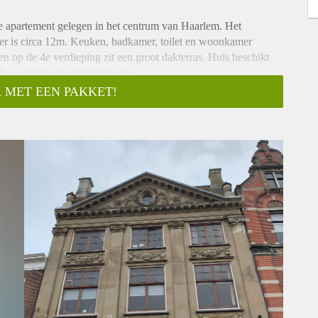
e apartement gelegen in het centrum van Haarlem. Het
mer is circa 12m. Keuken, badkamer, toilet en woonkamer
n op de 4e verdieping zit een groot dakterras. Huis beschikt
 als werkkamer/computer kamer.
nd student is of al volledig werkzaam is.
 MET EEN PAKKET!