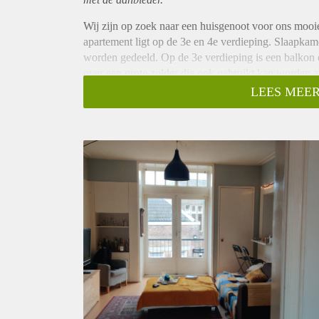
Wij zijn op zoek naar een huisgenoot voor ons mooi
apartement ligt op de 3e en 4e verdieping. Slaapka
worden gedeeld. Op de 3e verdieping is een balkon e
over een grote zolder die ook gebruikt kan worden
Wij zijn op zoek een een rustig persoon die of werke
LEES MEER