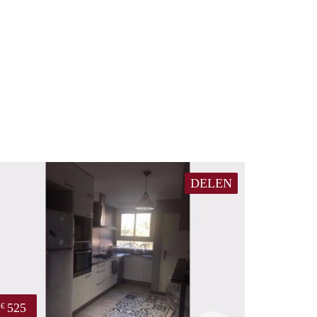
DELEN
525
€