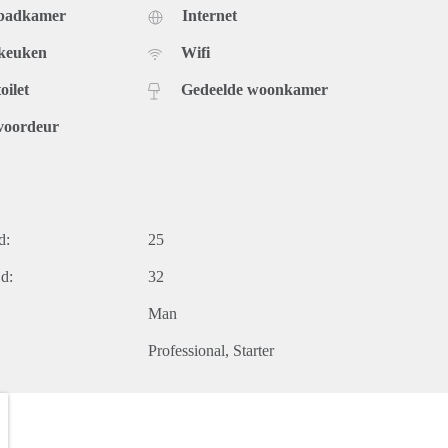
 badkamer
Internet
 keuken
Wifi
oilet
Gedeelde woonkamer
voordeur
d:
25
d:
32
Man
Professional
Starter