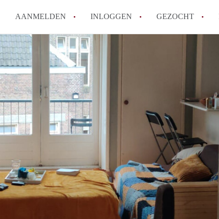
AANMELDEN
INLOGGEN
GEZOCHT
How to translate KamerHaarle
Wat is KamerHaarlem?
Wat is de privacyverklaring 
Berekent KamerHaarlem makela
Is KamerHaarlem verantwoorde
Haarlem?
Alle veelgestelde vragen