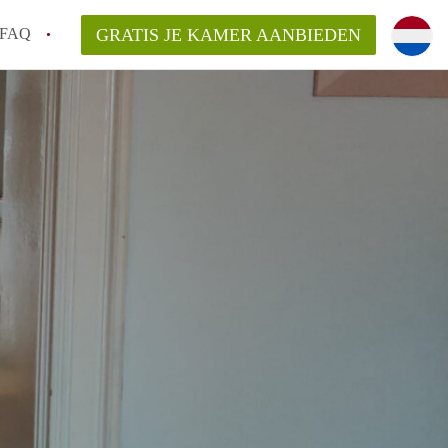
FAQ
GRATIS JE KAMER AANBIEDEN
m!
van KamerHaarlem?
arsvergoeding/bemiddelingsvergoeding?
lijk voor de aangeboden Kamer / Kamers in