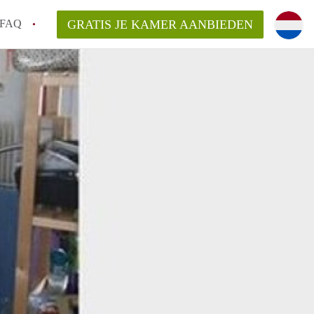
FAQ
GRATIS JE KAMER AANBIEDEN
m!
van KamerHaarlem?
arsvergoeding/bemiddelingsvergoeding?
lijk voor de aangeboden Kamer / Kamers in