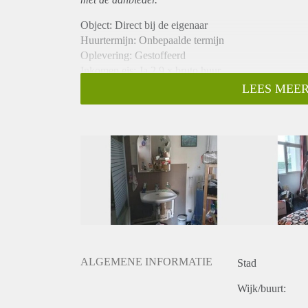
Object: Direct bij de eigenaar
Huurtermijn: Onbepaalde termijn
Oplevering: Gestoffeerd
Inkomen eis: Ja 2,9 x bruto huur
Garantiestelling mogelijk: Ja
LEES MEER
Borg: 1 maand
Bemiddeling kosten: Nee
Internet: Ja
Gedeelde keuken: Nee
Gedeelde Douche: Nee
Gedeelde woonkamer: Nee
Huisgenoten: Nee
Geslacht huisgenoten: N.v.t.
ALGEMENE INFORMATIE
Stad
Wijk/buurt: