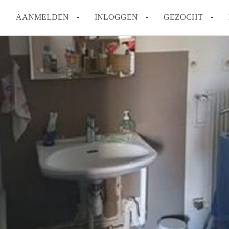
AANMELDEN
INLOGGEN
GEZOCHT
How to translate KamerHaarle
Wat is KamerHaarlem?
Wat is de privacyverklaring 
Berekent KamerHaarlem makela
Is KamerHaarlem verantwoorde
Haarlem?
Alle veelgestelde vragen